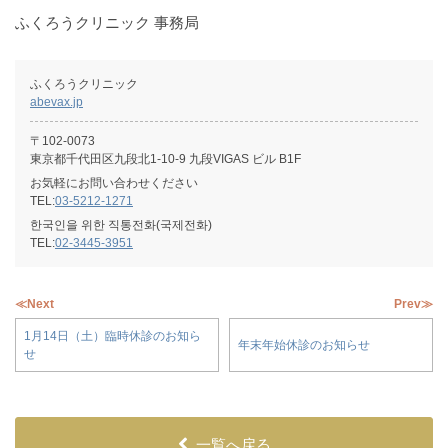
ふくろうクリニック 事務局
ふくろうクリニック
abevax.jp
〒102-0073
東京都千代田区九段北1-10-9 九段VIGAS ビル B1F
お気軽にお問い合わせください
TEL:
03-5212-1271
한국인을 위한 직통전화(국제전화)
TEL:
02-3445-3951
≪Next
Prev≫
1月14日（土）臨時休診のお知ら
年末年始休診のお知らせ
せ
一覧へ戻る