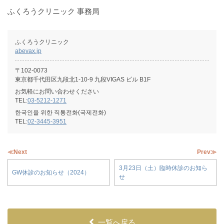
ふくろうクリニック 事務局
ふくろうクリニック
abevax.jp
〒102-0073
東京都千代田区九段北1-10-9 九段VIGAS ビル B1F
お気軽にお問い合わせください
TEL:
03-5212-1271
한국인을 위한 직통전화(국제전화)
TEL:
02-3445-3951
≪Next
Prev≫
3月23日（土）臨時休診のお知ら
GW休診のお知らせ（2024）
せ
一覧へ戻る