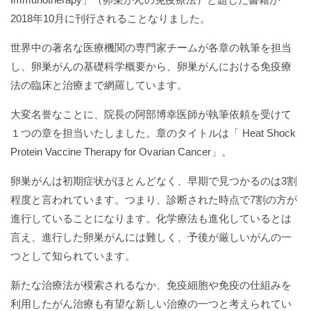
2018年10月に刊行されることなりました。
世界中の著名な医療機関の専門家チームが各章の執筆を担当
し、卵巣がんの基礎科学概要から、卵巣がんにおける免疫療
法の臨床と治療まで網羅しています。
大変名誉なことに、院長の阿部博幸医師が執筆依頼を受けて
１つの章を担当いたしました。章のタイトルは「 Heat Shock
Protein Vaccine Therapy for Ovarian Cancer」。
卵巣がんは初期症状がほとんどなく、早期で見つかるのは3割
程度と言われています。つまり、診断された時点で7割の方が
進行していることになります。化学療法も進化しているとは
言え、進行した卵巣がんには難しく、予後が厳しいがんの一
つとして知られています。
新たな治療法が模索されるなか、免疫細胞や免疫の仕組みを
利用したがん治療も有望な新しい治療の一つと考えられてい