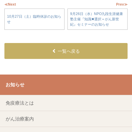
≪Next
Prev≫
9月26日（水）NPO九段生涯健康
10月27日（土）臨時休診のお知ら
塾主催『知識✖選択＝がん新世
せ
紀』セミナーのお知らせ
一覧へ戻る
お知らせ
免疫療法とは
がん治療案内