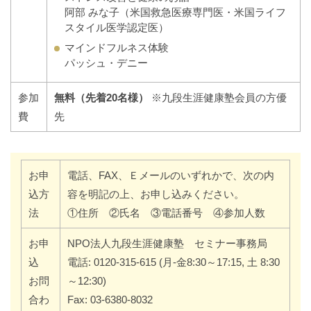
阿部 みな子（米国救急医療専門医・米国ライフ
スタイル医学認定医）
マインドフルネス体験
パッシュ・デニー
参加
無料（先着20名様）
※九段生涯健康塾会員の方優
費
先
お申
電話、FAX、Ｅメールのいずれかで、次の内
込方
容を明記の上、お申し込みください。
法
①住所 ②氏名 ③電話番号 ④参加人数
お申
NPO法人九段生涯健康塾 セミナー事務局
込
電話: 0120-315-615 (月-金8:30～17:15, 土 8:30
お問
～12:30)
合わ
Fax: 03-6380-8032