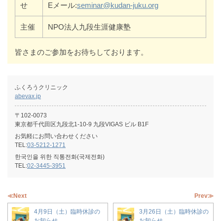
せ
Eメール:
seminar@kudan-juku.org
主催
NPO法人九段生涯健康塾
皆さまのご参加をお待ちしております。
ふくろうクリニック
abevax.jp
〒102-0073
東京都千代田区九段北1-10-9 九段VIGAS ビル B1F
お気軽にお問い合わせください
TEL:
03-5212-1271
한국인을 위한 직통전화(국제전화)
TEL:
02-3445-3951
≪Next
Prev≫
4月9日（土）臨時休診の
3月26日（土）臨時休診の
お知らせ
お知らせ