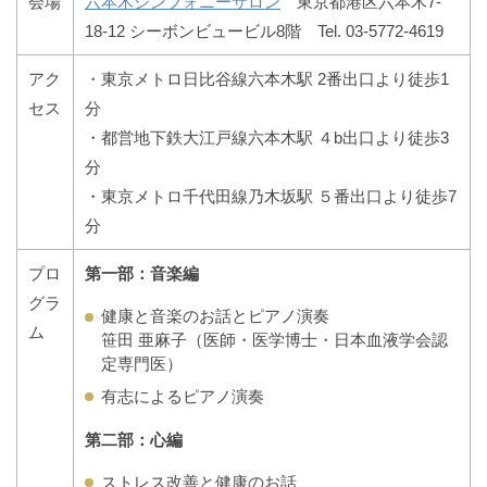
会場
六本木シンフォニーサロン
東京都港区六本木7-
18-12 シーボンビュービル8階 Tel. 03-5772-4619
アク
・東京メトロ日比谷線六本木駅 2番出口より徒歩1
セス
分
・都営地下鉄大江戸線六本木駅 ４b出口より徒歩3
分
・東京メトロ千代田線乃木坂駅 ５番出口より徒歩7
分
プロ
第一部：音楽編
グラ
健康と音楽のお話とピアノ演奏
ム
笹田 亜麻子（医師・医学博士・日本血液学会認
定専門医）
有志によるピアノ演奏
第二部：心編
ストレス改善と健康のお話